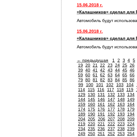
15.06.2018 г.
«Калашников» сделал для 
Автомобиль будут использов
15.06.2018 г.
«Калашников» сделал для 
Автомобиль будут использов
← предыдущая
1
2
3
4
5
19
20
21
22
23
24
25
26
39
40
41
42
43
44
45
46
59
60
61
62
63
64
65
66
79
80
81
82
83
84
85
86
99
100
101
102
103
104
114
115
116
117
118
119
129
130
131
132
133
134
144
145
146
147
148
149
159
160
161
162
163
164
174
175
176
177
178
179
189
190
191
192
193
194
204
205
206
207
208
209
219
220
221
222
223
224
234
235
236
237
238
239
249
250
251
252
253
254