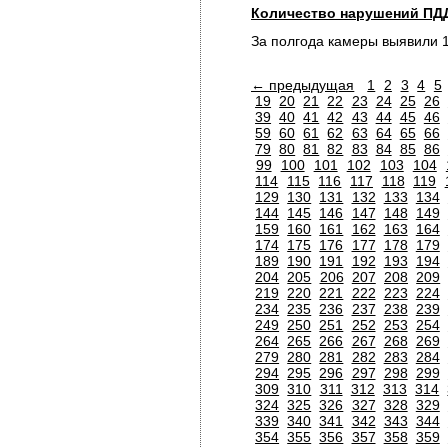
Количество нарушений ПДД
За полгода камеры выявили 
← предыдущая
1
2
3
4
5
19
20
21
22
23
24
25
26
39
40
41
42
43
44
45
46
59
60
61
62
63
64
65
66
79
80
81
82
83
84
85
86
99
100
101
102
103
104
114
115
116
117
118
119
129
130
131
132
133
134
144
145
146
147
148
149
159
160
161
162
163
164
174
175
176
177
178
179
189
190
191
192
193
194
204
205
206
207
208
209
219
220
221
222
223
224
234
235
236
237
238
239
249
250
251
252
253
254
264
265
266
267
268
269
279
280
281
282
283
284
294
295
296
297
298
299
309
310
311
312
313
314
324
325
326
327
328
329
339
340
341
342
343
344
354
355
356
357
358
359