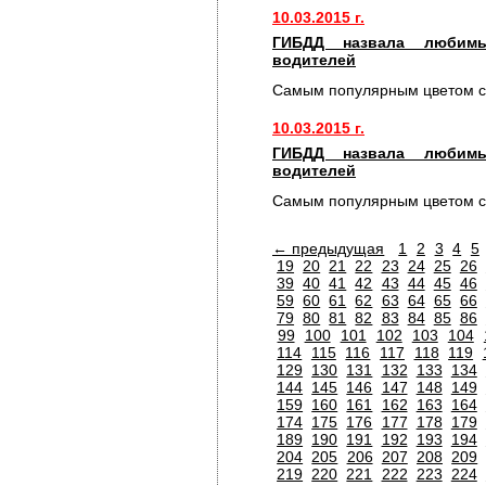
10.03.2015 г.
ГИБДД назвала любимы
водителей
Самым популярным цветом с
10.03.2015 г.
ГИБДД назвала любимы
водителей
Самым популярным цветом с
← предыдущая
1
2
3
4
5
19
20
21
22
23
24
25
26
39
40
41
42
43
44
45
46
59
60
61
62
63
64
65
66
79
80
81
82
83
84
85
86
99
100
101
102
103
104
114
115
116
117
118
119
129
130
131
132
133
134
144
145
146
147
148
149
159
160
161
162
163
164
174
175
176
177
178
179
189
190
191
192
193
194
204
205
206
207
208
209
219
220
221
222
223
224