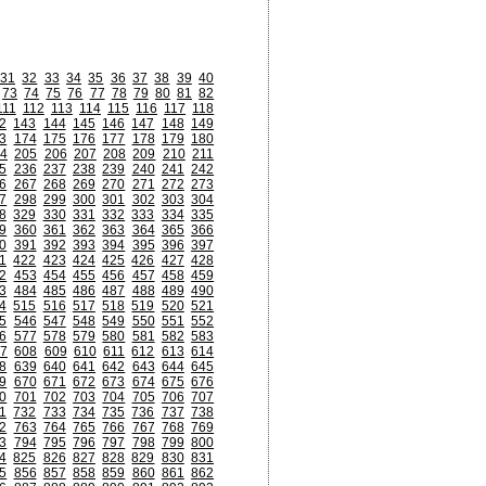
31
32
33
34
35
36
37
38
39
40
73
74
75
76
77
78
79
80
81
82
111
112
113
114
115
116
117
118
2
143
144
145
146
147
148
149
3
174
175
176
177
178
179
180
4
205
206
207
208
209
210
211
5
236
237
238
239
240
241
242
6
267
268
269
270
271
272
273
7
298
299
300
301
302
303
304
8
329
330
331
332
333
334
335
9
360
361
362
363
364
365
366
0
391
392
393
394
395
396
397
1
422
423
424
425
426
427
428
2
453
454
455
456
457
458
459
3
484
485
486
487
488
489
490
4
515
516
517
518
519
520
521
5
546
547
548
549
550
551
552
6
577
578
579
580
581
582
583
7
608
609
610
611
612
613
614
8
639
640
641
642
643
644
645
9
670
671
672
673
674
675
676
0
701
702
703
704
705
706
707
1
732
733
734
735
736
737
738
2
763
764
765
766
767
768
769
3
794
795
796
797
798
799
800
4
825
826
827
828
829
830
831
5
856
857
858
859
860
861
862