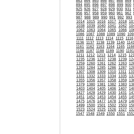
863
864
865
866
867
868
869
894
895
896
897
898
899
900
925
926
927
928
929
930
931
956
957
958
959
960
961
962
987
988
989
990
991
992
993
1014
1015
1016
1017
1018
10
1038
1039
1040
1041
1042
10
1062
1063
1064
1065
1066
10
1086
1087
1088
1089
1090
109
1111
1112
1113
1114
1115
1116
1136
1137
1138
1139
1140
114
1161
1162
1163
1164
1165
116
1186
1187
1188
1189
1190
119
1211
1212
1213
1214
1215
12
1235
1236
1237
1238
1239
12
1259
1260
1261
1262
1263
12
1283
1284
1285
1286
1287
12
1307
1308
1309
1310
1311
13
1331
1332
1333
1334
1335
13
1355
1356
1357
1358
1359
13
1379
1380
1381
1382
1383
13
1403
1404
1405
1406
1407
14
1427
1428
1429
1430
1431
14
1451
1452
1453
1454
1455
14
1475
1476
1477
1478
1479
14
1499
1500
1501
1502
1503
15
1523
1524
1525
1526
1527
15
1547
1548
1549
1550
1551
155