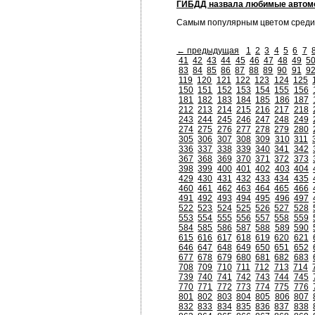
ГИБДД назвала любимые автом
Самым популярным цветом среди
← предыдущая
1
2
3
4
5
6
7
41
42
43
44
45
46
47
48
49
5
83
84
85
86
87
88
89
90
91
9
119
120
121
122
123
124
125
150
151
152
153
154
155
156
181
182
183
184
185
186
187
212
213
214
215
216
217
218
243
244
245
246
247
248
249
274
275
276
277
278
279
280
305
306
307
308
309
310
311
336
337
338
339
340
341
342
367
368
369
370
371
372
373
398
399
400
401
402
403
404
429
430
431
432
433
434
435
460
461
462
463
464
465
466
491
492
493
494
495
496
497
522
523
524
525
526
527
528
553
554
555
556
557
558
559
584
585
586
587
588
589
590
615
616
617
618
619
620
621
646
647
648
649
650
651
652
677
678
679
680
681
682
683
708
709
710
711
712
713
714
739
740
741
742
743
744
745
770
771
772
773
774
775
776
801
802
803
804
805
806
807
832
833
834
835
836
837
838