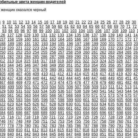
обильные цвета женщин-водителей
 женщин оказался черный
8
9
10
11
12
13
14
15
16
17
18
19
20
21
22
23
24
25
26
27
28
29
30
0
51
52
53
54
55
56
57
58
59
60
61
62
63
64
65
66
67
68
69
70
71
72
2
93
94
95
96
97
98
99
100
101
102
103
104
105
106
107
108
109
110
126
127
128
129
130
131
132
133
134
135
136
137
138
139
140
141
14
157
158
159
160
161
162
163
164
165
166
167
168
169
170
171
172
17
188
189
190
191
192
193
194
195
196
197
198
199
200
201
202
203
20
219
220
221
222
223
224
225
226
227
228
229
230
231
232
233
234
23
250
251
252
253
254
255
256
257
258
259
260
261
262
263
264
265
26
281
282
283
284
285
286
287
288
289
290
291
292
293
294
295
296
29
312
313
314
315
316
317
318
319
320
321
322
323
324
325
326
327
32
343
344
345
346
347
348
349
350
351
352
353
354
355
356
357
358
35
374
375
376
377
378
379
380
381
382
383
384
385
386
387
388
389
39
405
406
407
408
409
410
411
412
413
414
415
416
417
418
419
420
42
436
437
438
439
440
441
442
443
444
445
446
447
448
449
450
451
45
467
468
469
470
471
472
473
474
475
476
477
478
479
480
481
482
48
498
499
500
501
502
503
504
505
506
507
508
509
510
511
512
513
51
529
530
531
532
533
534
535
536
537
538
539
540
541
542
543
544
54
560
561
562
563
564
565
566
567
568
569
570
571
572
573
574
575
57
591
592
593
594
595
596
597
598
599
600
601
602
603
604
605
606
60
622
623
624
625
626
627
628
629
630
631
632
633
634
635
636
637
63
653
654
655
656
657
658
659
660
661
662
663
664
665
666
667
668
66
684
685
686
687
688
689
690
691
692
693
694
695
696
697
698
699
70
715
716
717
718
719
720
721
722
723
724
725
726
727
728
729
730
73
746
747
748
749
750
751
752
753
754
755
756
757
758
759
760
761
76
777
778
779
780
781
782
783
784
785
786
787
788
789
790
791
792
79
808
809
810
811
812
813
814
815
816
817
818
819
820
821
822
823
82
839
840
841
842
843
844
845
846
847
848
849
850
851
852
853
854
85