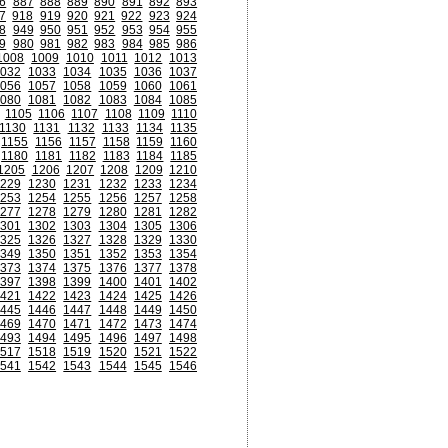
6
887
888
889
890
891
892
893
7
918
919
920
921
922
923
924
8
949
950
951
952
953
954
955
9
980
981
982
983
984
985
986
1008
1009
1010
1011
1012
1013
032
1033
1034
1035
1036
1037
056
1057
1058
1059
1060
1061
080
1081
1082
1083
1084
1085
1105
1106
1107
1108
1109
1110
1130
1131
1132
1133
1134
1135
1155
1156
1157
1158
1159
1160
1180
1181
1182
1183
1184
1185
1205
1206
1207
1208
1209
1210
229
1230
1231
1232
1233
1234
253
1254
1255
1256
1257
1258
277
1278
1279
1280
1281
1282
301
1302
1303
1304
1305
1306
325
1326
1327
1328
1329
1330
349
1350
1351
1352
1353
1354
373
1374
1375
1376
1377
1378
397
1398
1399
1400
1401
1402
421
1422
1423
1424
1425
1426
445
1446
1447
1448
1449
1450
469
1470
1471
1472
1473
1474
493
1494
1495
1496
1497
1498
517
1518
1519
1520
1521
1522
541
1542
1543
1544
1545
1546