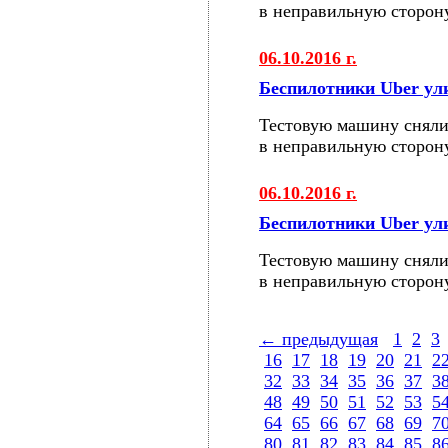
в неправильную сторон
06.10.2016 г.
Беспилотники Uber у
Тестовую машину сняли
в неправильную сторон
06.10.2016 г.
Беспилотники Uber у
Тестовую машину сняли
в неправильную сторон
← предыдущая
1
2
3
16
17
18
19
20
21
2
32
33
34
35
36
37
3
48
49
50
51
52
53
5
64
65
66
67
68
69
7
80
81
82
83
84
85
8