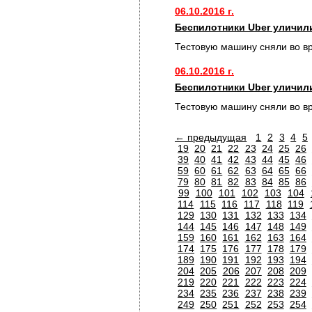
06.10.2016 г.
Беспилотники Uber уличил
Тестовую машину сняли во в
06.10.2016 г.
Беспилотники Uber уличил
Тестовую машину сняли во в
← предыдущая
1
2
3
4
5
19
20
21
22
23
24
25
26
39
40
41
42
43
44
45
46
59
60
61
62
63
64
65
66
79
80
81
82
83
84
85
86
99
100
101
102
103
104
114
115
116
117
118
119
129
130
131
132
133
134
144
145
146
147
148
149
159
160
161
162
163
164
174
175
176
177
178
179
189
190
191
192
193
194
204
205
206
207
208
209
219
220
221
222
223
224
234
235
236
237
238
239
249
250
251
252
253
254