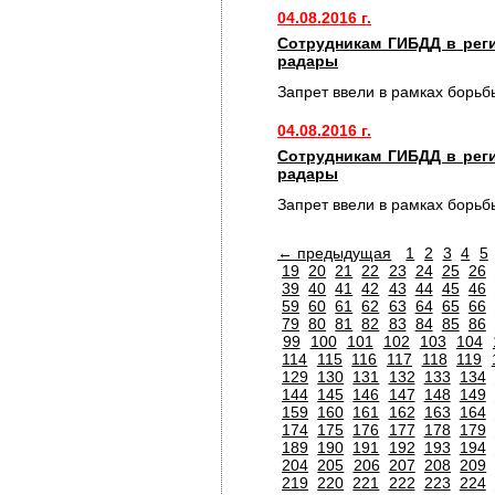
04.08.2016 г.
Сотрудникам ГИБДД в рег
радары
Запрет ввели в рамках борьб
04.08.2016 г.
Сотрудникам ГИБДД в рег
радары
Запрет ввели в рамках борьб
← предыдущая
1
2
3
4
5
19
20
21
22
23
24
25
26
39
40
41
42
43
44
45
46
59
60
61
62
63
64
65
66
79
80
81
82
83
84
85
86
99
100
101
102
103
104
114
115
116
117
118
119
129
130
131
132
133
134
144
145
146
147
148
149
159
160
161
162
163
164
174
175
176
177
178
179
189
190
191
192
193
194
204
205
206
207
208
209
219
220
221
222
223
224