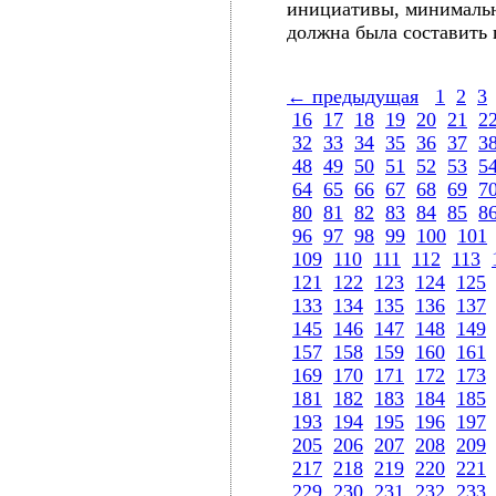
инициативы, минимальн
должна была составить 
← предыдущая
1
2
3
16
17
18
19
20
21
2
32
33
34
35
36
37
3
48
49
50
51
52
53
5
64
65
66
67
68
69
7
80
81
82
83
84
85
8
96
97
98
99
100
101
109
110
111
112
113
121
122
123
124
125
133
134
135
136
137
145
146
147
148
149
157
158
159
160
161
169
170
171
172
173
181
182
183
184
185
193
194
195
196
197
205
206
207
208
209
217
218
219
220
221
229
230
231
232
233