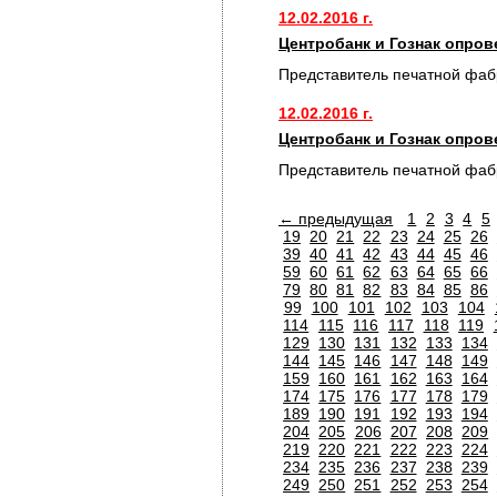
12.02.2016 г.
Центробанк и Гознак опро
Представитель печатной фаб
12.02.2016 г.
Центробанк и Гознак опро
Представитель печатной фаб
← предыдущая
1
2
3
4
5
19
20
21
22
23
24
25
26
39
40
41
42
43
44
45
46
59
60
61
62
63
64
65
66
79
80
81
82
83
84
85
86
99
100
101
102
103
104
114
115
116
117
118
119
129
130
131
132
133
134
144
145
146
147
148
149
159
160
161
162
163
164
174
175
176
177
178
179
189
190
191
192
193
194
204
205
206
207
208
209
219
220
221
222
223
224
234
235
236
237
238
239
249
250
251
252
253
254