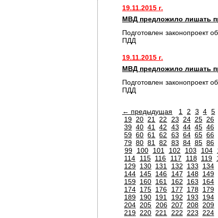
19.11.2015 г.
МВД предложило лишать пр
Подготовлен законопроект о
ПДД
19.11.2015 г.
МВД предложило лишать пр
Подготовлен законопроект о
ПДД
← предыдущая
1
2
3
4
5
19
20
21
22
23
24
25
26
39
40
41
42
43
44
45
46
59
60
61
62
63
64
65
66
79
80
81
82
83
84
85
86
99
100
101
102
103
104
114
115
116
117
118
119
129
130
131
132
133
134
144
145
146
147
148
149
159
160
161
162
163
164
174
175
176
177
178
179
189
190
191
192
193
194
204
205
206
207
208
209
219
220
221
222
223
224