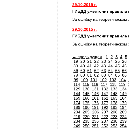
29.10.2015 г.
ГИБДД ужесточит правила 
За ошибку на теоретическом 
29.10.2015 г.
ГИБДД ужесточит правила 
За ошибку на теоретическом 
← предыдущая
1
2
3
4
5
19
20
21
22
23
24
25
26
39
40
41
42
43
44
45
46
59
60
61
62
63
64
65
66
79
80
81
82
83
84
85
86
99
100
101
102
103
104
114
115
116
117
118
119
129
130
131
132
133
134
144
145
146
147
148
149
159
160
161
162
163
164
174
175
176
177
178
179
189
190
191
192
193
194
204
205
206
207
208
209
219
220
221
222
223
224
234
235
236
237
238
239
249
250
251
252
253
254