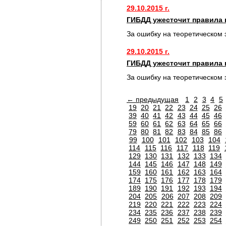
29.10.2015 г.
ГИБДД ужесточит правила 
За ошибку на теоретическом 
29.10.2015 г.
ГИБДД ужесточит правила 
За ошибку на теоретическом 
← предыдущая
1
2
3
4
5
19
20
21
22
23
24
25
26
39
40
41
42
43
44
45
46
59
60
61
62
63
64
65
66
79
80
81
82
83
84
85
86
99
100
101
102
103
104
114
115
116
117
118
119
129
130
131
132
133
134
144
145
146
147
148
149
159
160
161
162
163
164
174
175
176
177
178
179
189
190
191
192
193
194
204
205
206
207
208
209
219
220
221
222
223
224
234
235
236
237
238
239
249
250
251
252
253
254